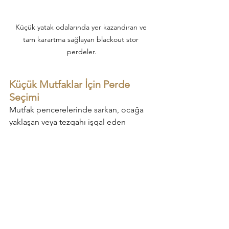
Küçük yatak odalarında yer kazandıran ve 
tam karartma sağlayan blackout stor 
perdeler.
Küçük Mutfaklar İçin Perde 
Seçimi
Mutfak pencerelerinde sarkan, ocağa 
yaklaşan veya tezgahı işgal eden 
perdelere veda etmelisiniz. Dar 
mutfaklarda pencere önünü tamamen 
size bırakan, musluğa takılmadan 
sorunsuzca çalışan plise perdeler veya 
neme karşı üstün direnç gösteren 
alüminyum mikro jaluziler en akılcı 
çözümdür. Leke tutmayan ve kolay 
silinebilen bu teknik dokular, 